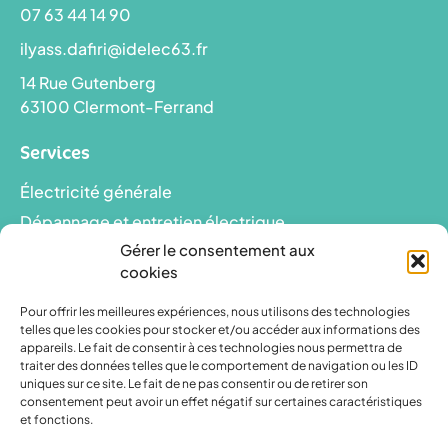
07 63 44 14 90
ilyass.dafiri@idelec63.fr
14 Rue Gutenberg
63100 Clermont-Ferrand
Services
Électricité générale
Dépannage et entretien électrique
Gérer le consentement aux
Installation et rénovation électrique
cookies
Horaires
Pour offrir les meilleures expériences, nous utilisons des technologies
telles que les cookies pour stocker et/ou accéder aux informations des
Lundi - vendredi
appareils. Le fait de consentir à ces technologies nous permettra de
traiter des données telles que le comportement de navigation ou les ID
09:00 - 18:00
uniques sur ce site. Le fait de ne pas consentir ou de retirer son
consentement peut avoir un effet négatif sur certaines caractéristiques
et fonctions.
Informations