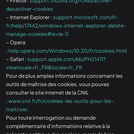
– Firefox :
support.mozilla.org/fr/kb/activer-
desactiver-cookies
– Internet Explorer :
support.microsoft.com/fr-
fr/help/17442/windows-internet-explorer-delete-
manage-cookies#ie=ie-11
– Opera
:
help.opera.com/Windows/10.20/fr/cookies.html
– Safari :
support.apple.com/kb/PH21411?
viewlocale=fr_FR&locale=fr_FR
Pour de plus amples informations concernant les
outils de maîtrise des cookies, vous pouvez
consulter le site internet de la CNIL
:
www.cnil.fr/fr/cookies-les-outils-pour-les-
maitriser
.
Pour toute interrogation ou demande
complémentaire d’informations relative à la