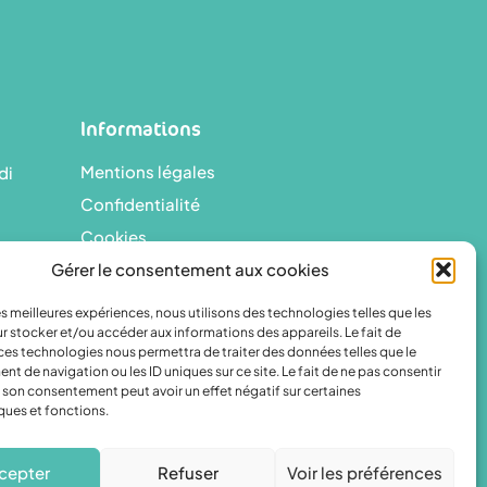
Informations
Mentions légales
di
Confidentialité
Cookies
Gérer le consentement aux cookies
les meilleures expériences, nous utilisons des technologies telles que les
r stocker et/ou accéder aux informations des appareils. Le fait de
ces technologies nous permettra de traiter des données telles que le
 de navigation ou les ID uniques sur ce site. Le fait de ne pas consentir
Réalisé avec passion par
CLIC&IT
r son consentement peut avoir un effet négatif sur certaines
ques et fonctions.
cepter
Refuser
Voir les préférences